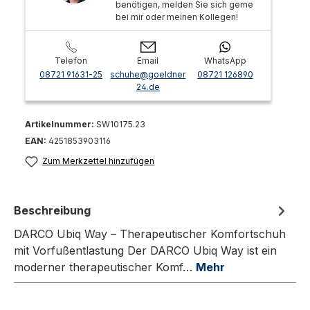
benötigen, melden Sie sich gerne
bei mir oder meinen Kollegen!
Telefon
Email
WhatsApp
08721 91631-25
schuhe@goeldner
08721 126890
24.de
Artikelnummer:
SW10175.23
EAN:
4251853903116
Zum Merkzettel hinzufügen
Beschreibung
DARCO Ubiq Way – Therapeutischer Komfortschuh
mit Vorfußentlastung Der DARCO Ubiq Way ist ein
moderner therapeutischer Komf…
Mehr