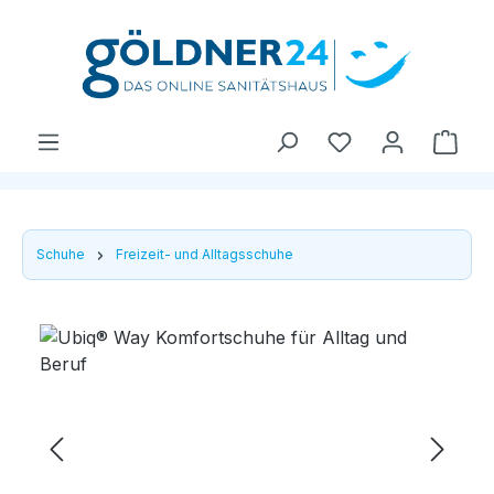
Zum Hauptinhalt springen
Ware
Schuhe
Freizeit- und Alltagsschuhe
Bildergalerie überspringen