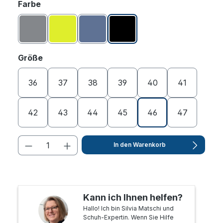
auswählen
Farbe
Grau
Lemon
Navy
Schwarz
auswählen
Größe
36
37
38
39
40
41
42
43
44
45
46
47
In den Warenkorb
Kann ich Ihnen helfen?
Hallo! Ich bin Silvia Matschi und
Schuh-Expertin. Wenn Sie Hilfe