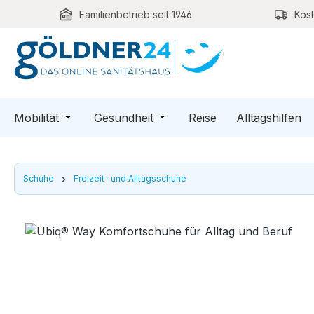
Familienbetrieb seit 1946
Kos
m Hauptinhalt springen
Zur Suche springen
Zur Hauptnavigation springen
Öffne oder Schließe das Dropdown der Kategori
Öffne oder Schließe das Dro
Mobilität
Gesundheit
Reise
Alltagshilfen
Schuhe
Freizeit- und Alltagsschuhe
Bildergalerie überspringen