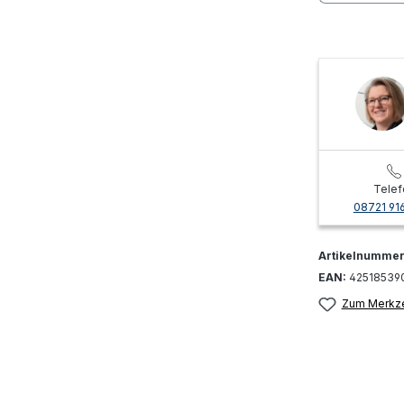
Telef
08721 91
Artikelnumme
EAN:
42518539
Zum Merkze