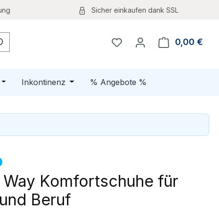
ung
Sicher einkaufen dank SSL
0,00 €
Ware
Öffne oder Schließe das Dropdown der Kategorie Schuhe
Öffne oder Schließe das Dropdown der K
Inkontinenz
% Angebote %
 Way Komfortschuhe für
 und Beruf