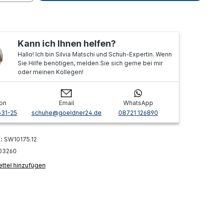
Kann ich Ihnen helfen?
Hallo! Ich bin Silvia Matschi und Schuh-Expertin. Wenn
Sie Hilfe benötigen, melden Sie sich gerne bei mir
oder meinen Kollegen!
on
Email
WhatsApp
631-25
schuhe@goeldner24.de
08721 126890
r:
SW10175.12
03260
ttel hinzufügen