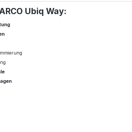
 DARCO Ubiq Way:
tung
en
ummierung
ung
le
nlagen