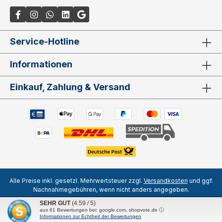
Service-Hotline
Informationen
Einkauf, Zahlung & Versand
Alle Preise inkl. gesetzl. Mehrwertsteuer zzgl.
Versandkosten
und ggf.
Nachnahmegebühren, wenn nicht anders angegeben.
SEHR GUT
(4.59 / 5)
aus
61
Bewertungen bei: google.com, shopvote.de ⓘ
© 2023 - 2026 by
Daniel Kock
für Sanitätshaus Göldner GmbH
Informationen zur Echtheit der Bewertungen