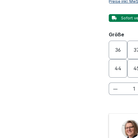
Preise inkl. Mw
Sofort ve
ausw
Größe
36
3
44
4