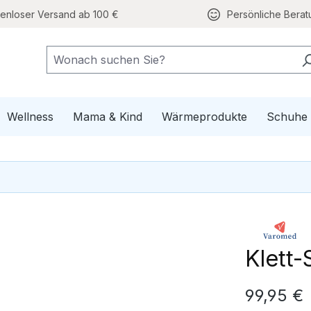
tenloser Versand ab 100 €
Persönliche Berat
e Mobilität
pdown der Kategorie Gesundheit
Wellness
Mama & Kind
Wärmeprodukte
Schuhe
Klett
Regulärer Pr
99,95 €