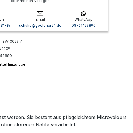
oder meinen Kollegen!
on
Email
WhatsApp
631-25
schuhe@goeldner24.de
08721 126890
r:
SW10026.7
96639
:
58880
ttel hinzufügen
st werden. Sie besteht aus pflegeleichtem Microvelours
l ohne störende Nähte verarbeitet.