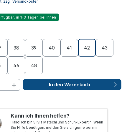
St. zzgl. Versandkosten
rfügbar, in 1-3 Tagen bei Ihnen
ählen
7
38
39
40
41
42
43
5
46
48
In den Warenkorb
Kann ich Ihnen helfen?
Hallo! Ich bin Silvia Matschi und Schuh-Expertin. Wenn
Sie Hilfe benötigen, melden Sie sich gerne bei mir