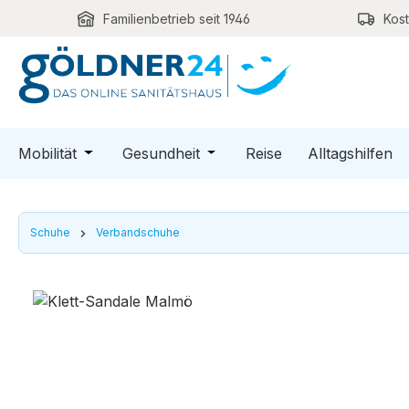
Familienbetrieb seit 1946
Kos
m Hauptinhalt springen
Zur Suche springen
Zur Hauptnavigation springen
Öffne oder Schließe das Dropdown der Kategori
Öffne oder Schließe das Dro
Mobilität
Gesundheit
Reise
Alltagshilfen
Schuhe
Verbandschuhe
Bildergalerie überspringen