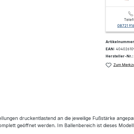
Telef
08721 91
Artikelnumme
EAN:
40402610
Hersteller-Nr.
Zum Merkze
ungen druckentlastend an die jeweilige Fußstärke angepas
komplett geöffnet werden. Im Ballenbereich ist dieses Model