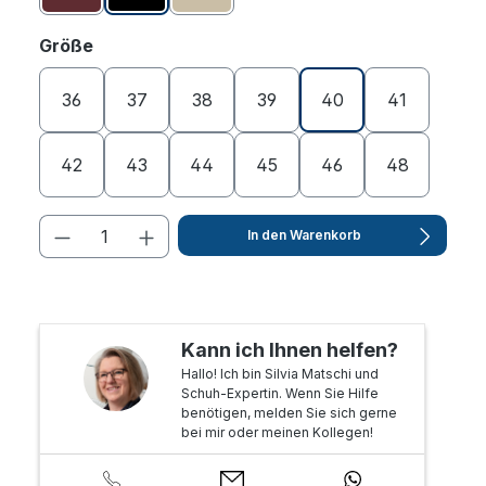
auswählen
Größe
36
37
38
39
40
41
42
43
44
45
46
48
In den Warenkorb
Kann ich Ihnen helfen?
Hallo! Ich bin Silvia Matschi und
Schuh-Expertin. Wenn Sie Hilfe
benötigen, melden Sie sich gerne
bei mir oder meinen Kollegen!