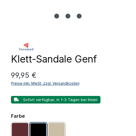
Klett-Sandale Genf
Regulärer Preis:
99,95 €
Preise inkl. MwSt. zzgl. Versandkosten
Sofort verfügbar, in 1-3 Tagen bei Ihnen
auswählen
Farbe
Bordeaux
Schwarz
tan (beige)