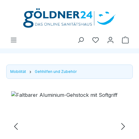
Zum Hauptinhalt springen
Ware
Mobilität
Gehhilfen und Zubehör
Bildergalerie überspringen