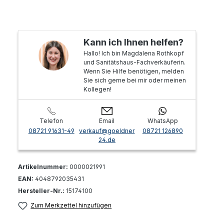
Kann ich Ihnen helfen?
Hallo! Ich bin Magdalena Rothkopf
und Sanitätshaus-Fachverkäuferin.
Wenn Sie Hilfe benötigen, melden
Sie sich gerne bei mir oder meinen
Kollegen!
Telefon
Email
WhatsApp
08721 91631-49
verkauf@goeldner
08721 126890
24.de
Artikelnummer:
0000021991
EAN:
4048792035431
Hersteller-Nr.:
15174100
Zum Merkzettel hinzufügen