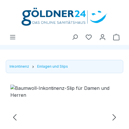
Zum Hauptinhalt springen
Ware
Inkontinenz
Einlagen und Slips
Bildergalerie überspringen