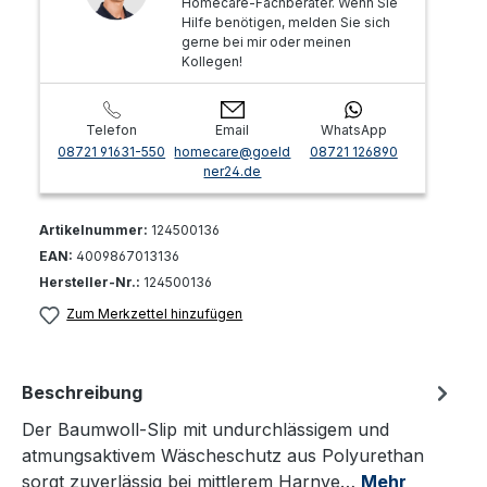
Homecare-Fachberater. Wenn Sie
Hilfe benötigen, melden Sie sich
gerne bei mir oder meinen
Kollegen!
Telefon
Email
WhatsApp
08721 91631-550
homecare@goeld
08721 126890
ner24.de
Artikelnummer:
124500136
EAN:
4009867013136
Hersteller-Nr.:
124500136
Zum Merkzettel hinzufügen
Beschreibung
Der Baumwoll-Slip mit undurchlässigem und
atmungsaktivem Wäscheschutz aus Polyurethan
sorgt zuverlässig bei mittlerem Harnve…
Mehr