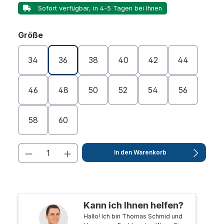
Sofort verfügbar, in 4-5 Tagen bei Ihnen
auswählen
Größe
34
36
38
40
42
44
46
48
50
52
54
56
58
60
In den Warenkorb
Kann ich Ihnen helfen?
Hallo! Ich bin Thomas Schmid und