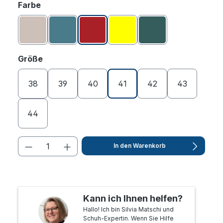
auswählen
Farbe
Altrosa
Aquamarin
Burgund
Gelb
Petrol
auswählen
Größe
38
39
40
41
42
43
44
In den Warenkorb
Kann ich Ihnen helfen?
Hallo! Ich bin Silvia Matschi und
Schuh-Expertin. Wenn Sie Hilfe