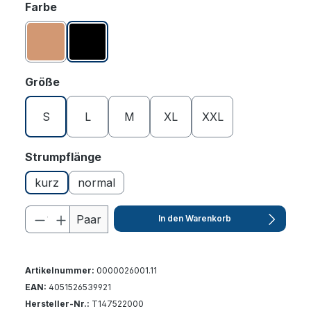
auswählen
Farbe
Caramel
Schwarz
auswählen
Größe
S
L
M
XL
XXL
auswählen
Strumpflänge
kurz
normal
Paar
In den Warenkorb
Artikelnummer:
0000026001.11
EAN:
4051526539921
Hersteller-Nr.:
T147522000