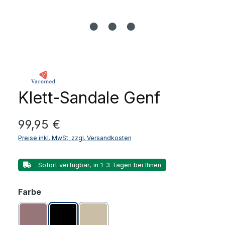
Klett-Sandale Genf
Regulärer Preis:
99,95 €
Preise inkl. MwSt. zzgl. Versandkosten
Sofort verfügbar, in 1-3 Tagen bei Ihnen
auswählen
Farbe
Bordeaux
Schwarz
tan (beige)
(Diese Option ist zurzeit nicht verfügbar.)