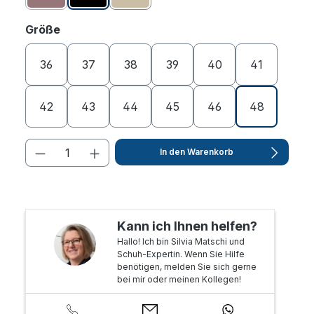
auswählen
Größe
36
37
38
39
40
41
42
43
44
45
46
48
In den Warenkorb
Kann ich Ihnen helfen?
Hallo! Ich bin Silvia Matschi und
Schuh-Expertin. Wenn Sie Hilfe
benötigen, melden Sie sich gerne
bei mir oder meinen Kollegen!